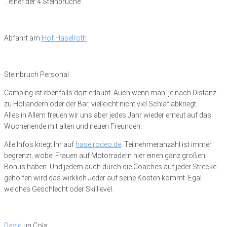
…einer der 4 Steinbrüche
Abfahrt am
Hof Haselroth
Steinbruch Personal
Camping ist ebenfalls dort erlaubt. Auch wenn man, je nach Distanz
zu Holländern oder der Bar, vielleicht nicht viel Schlaf abkriegt.
Alles in Allem freuen wir uns aber jedes Jahr wieder erneut auf das
Wochenende mit alten und neuen Freunden.
Alle Infos kriegt Ihr auf
haselrodeo.de
. Teilnehmeranzahl ist immer
begrenzt, wobei Frauen auf Motorrädern hier einen ganz großen
Bonus haben. Und jedem auch durch die Coaches auf jeder Strecke
geholfen wird das wirklich Jeder auf seine Kosten kommt. Egal
welches Geschlecht oder Skilllevel.
David
un Cola